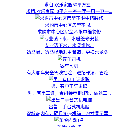
求租:欢乐家园50平方左...
求租:欢乐家园50平方一室一厅一厨一卫一...
求购市中心区房型不限...
求购市中心区房型不限中档装修
专业透下水，水暖维修...
透马桶，透马桶地漏主管道，更换水龙头...
客车司机
有大客车安全驾驶经验，遵纪守法，管吃...
男，有电工证求职
男，有电工证，会组装电柜(箱)，做过工...
出售二手台式机电脑
双核4g内存，硬盘500g机箱，23寸显示器...