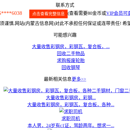
联系方式
5****6038
(查看需要80金币或
VIP会员可
点击查看完整信息
谨慎.网站(内蒙古信息网)对此不承担任何保证或连带责任! 
可能感兴趣
大量收售彩钢房，彩钢瓦，复合板，...
回收二手物品
求购报废轮胎
回收钢琴
最新相关信息
更多>>
大量收售彩钢房，彩钢...
大量收售彩钢房，彩钢瓦，复合板，各种...
求职司机
本人男，24岁有c1证，驾龄两年。想求一...